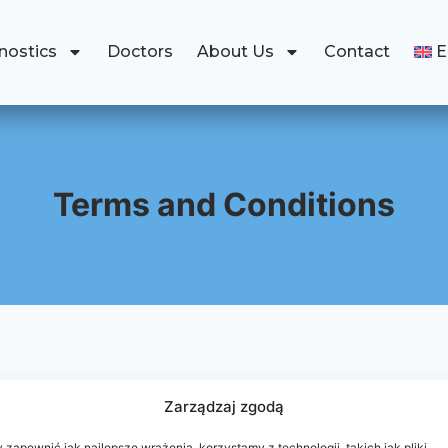
nostics
Doctors
About Us
Contact
Terms and Conditions
Zarządzaj zgodą
 zapewnić jak najlepsze wrażenia, korzystamy z technologii, takich jak pliki