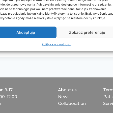
kie, do przechowywania i/lub uzyskiwania dostępu do informacji o urządzeniu.
da na te technologie pozwoli nam przetwarzać dane, takie jak zachowanie
f Medical Services by Electronic Means
czas przeglądania lub unikalne identyfikatory na tej stronie. Brak wyrażenia zg
 wycofanie zgody może niekorzystnie wpłynąć na niektóre cechy i funkcje.
Akceptuję
Zobacz preferencje
Polityka prywatności
un 9-17
About us
Term
:00–12:00
News
Patie
u
Collaboration
Servi