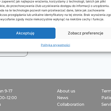
 zapewnić jak najlepsze wrażenia, korzystamy z technologii, takich jak pliki
kie, do przechowywania i/lub uzyskiwania dostępu do informacji o urządzeniu.
da na te technologie pozwoli nam przetwarzać dane, takie jak zachowanie
czas przeglądania lub unikalne identyfikatory na tej stronie. Brak wyrażenia zg
 wycofanie zgody może niekorzystnie wpłynąć na niektóre cechy i funkcje.
230
zł
Akceptuję
Zobacz preferencje
Polityka prywatności
un 9-17
About us
Term
:00–12:00
News
Patie
u
Collaboration
Servi