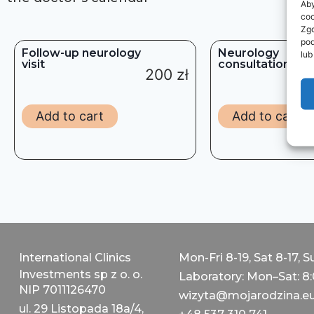
Aby
coo
Zgo
pod
Follow-up neurology
Neurology
lub
visit
consultation
200
zł
Add to cart
Add to cart
International Clinics
Mon-Fri 8-19, Sat 8-17, S
Investments sp z o. o.
Laboratory: Mon–Sat: 8
NIP 7011126470
wizyta@mojarodzina.e
ul. 29 Listopada 18a/4,