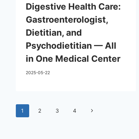
Digestive Health Care:
Gastroenterologist,
Dietitian, and
Psychodietitian — All
in One Medical Center
2025-05-22
1
2
3
4