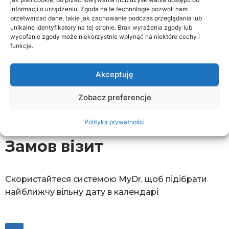
informacji o urządzeniu. Zgoda na te technologie pozwoli nam
przetwarzać dane, takie jak zachowanie podczas przeglądania lub
unikalne identyfikatory na tej stronie. Brak wyrażenia zgody lub
wycofanie zgody może niekorzystnie wpłynąć na niektóre cechy i
Запишіться на прийом, і ми передзвонимо
funkcje.
вам, щоб узгодити зустріч
Akceptuję
Zobacz preferencje
Замовити з оплатою в клініці
Polityka prywatności
Замов візит
Скористайтеся системою MyDr, щоб підібрати
найближчу вільну дату в календарі