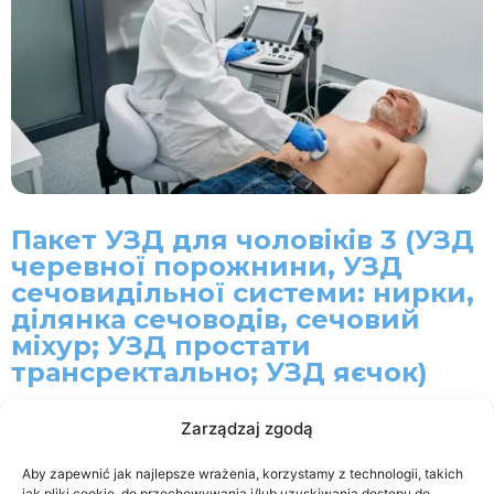
Пакет УЗД для чоловіків 3 (УЗД
черевної порожнини, УЗД
сечовидільної системи: нирки,
ділянка сечоводів, сечовий
міхур; УЗД простати
трансректально; УЗД яєчок)
880
zł
Zarządzaj zgodą
Додати в кошик
Aby zapewnić jak najlepsze wrażenia, korzystamy z technologii, takich
-
+
jak pliki cookie, do przechowywania i/lub uzyskiwania dostępu do