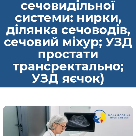
сечовидільної
системи: нирки,
ділянка сечоводів,
сечовий міхур; УЗД
простати
трансректально;
УЗД яєчок)