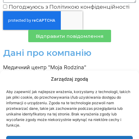
Погоджуюсь з Політикою конфіденційності
Відправити повідомлення
Дані про компанію
Медичний центр "Moja Rodzina"
International Clinics Investments Spółka z o. o.
Zarządzaj zgodą
NIP 7011126470 / KRS 0001015816
Aby zapewnić jak najlepsze wrażenia, korzystamy z technologii, takich
Telefon: +48 537 310 741
jak pliki cookie, do przechowywania i/lub uzyskiwania dostępu do
wizyta@mojarodzina.eu
informacji o urządzeniu. Zgoda na te technologie pozwoli nam
przetwarzać dane, takie jak zachowanie podczas przeglądania lub
вул. 29 Listopada 18a/4, 00-465 Warszawa
unikalne identyfikatory na tej stronie. Brak wyrażenia zgody lub
Пн-Пт. 8-19, Сб 8-17, Нд 9-17
wycofanie zgody może niekorzystnie wpłynąć na niektóre cechy i
funkcje.
Лабораторія: Пн-Сб: 8:00 - 12:300
Запрошуємо до контакту: