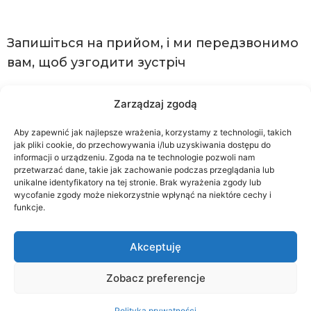
Запишіться на прийом, і ми передзвонимо
вам, щоб узгодити зустріч
Zarządzaj zgodą
Замовити з оплатою в клініці
Aby zapewnić jak najlepsze wrażenia, korzystamy z technologii, takich
jak pliki cookie, do przechowywania i/lub uzyskiwania dostępu do
informacji o urządzeniu. Zgoda na te technologie pozwoli nam
przetwarzać dane, takie jak zachowanie podczas przeglądania lub
Замов візит
unikalne identyfikatory na tej stronie. Brak wyrażenia zgody lub
wycofanie zgody może niekorzystnie wpłynąć na niektóre cechy i
funkcje.
Скористайтеся системою MyDr, щоб підібрати
найближчу вільну дату в календарі
Akceptuję
Zobacz preferencje
Polityka prywatności