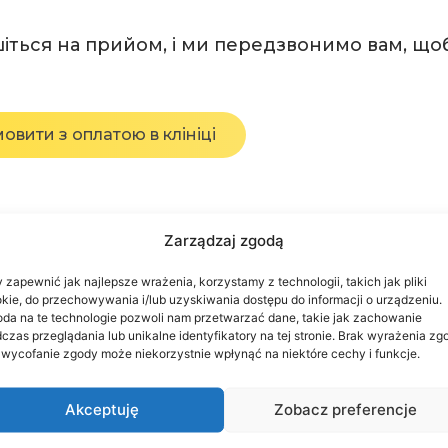
іться на прийом, і ми передзвонимо вам, щоб
овити з оплатою в клініці
Zarządzaj zgodą
 zapewnić jak najlepsze wrażenia, korzystamy z technologii, takich jak pliki
kie, do przechowywania i/lub uzyskiwania dostępu do informacji o urządzeniu.
da na te technologie pozwoli nam przetwarzać dane, takie jak zachowanie
czas przeglądania lub unikalne identyfikatory na tej stronie. Brak wyrażenia zg
 wycofanie zgody może niekorzystnie wpłynąć na niektóre cechy i funkcje.
Akceptuję
Zobacz preferencje