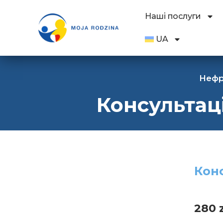
Наші послуги
UA
Нефр
Консультац
Конс
280