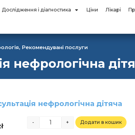
Дослідження і діагностика
Ціни
Лікарі
Пр
ологія
,
Рекомендувані послуги
ія нефрологічна діт
ультація нефрологічна дітяча
-
+
Додати в кошик
zł