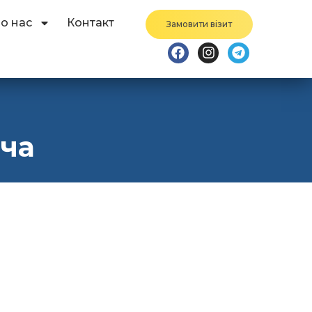
о нас
Контакт
Замовити візит
яча