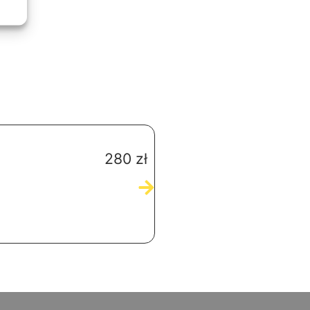
Консультація дієтоло
280
zł
Додати в кошик