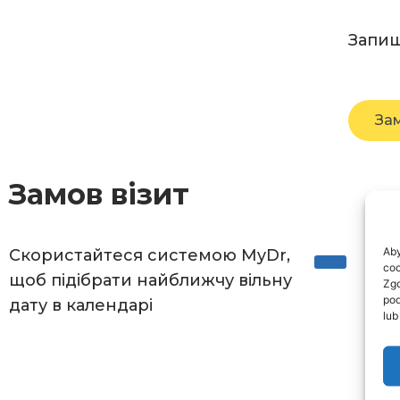
Запиш
Зам
Замов візит
Aby
Скористайтеся системою MyDr,
coo
щоб підібрати найближчу вільну
Zgo
pod
дату в календарі
lub