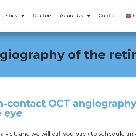
nostics
Doctors
About Us
Contact
iography of the reti
-contact OCT angiography o
 eye
a visit, and we will call you back to schedule a