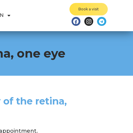
Book a visit
EN
na, one eye
f the retina,
n appointment.