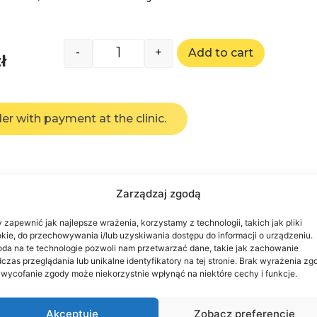
-
+
Add to cart
ł
er with payment at the clinic.
Zarządzaj zgodą
 zapewnić jak najlepsze wrażenia, korzystamy z technologii, takich jak pliki
kie, do przechowywania i/lub uzyskiwania dostępu do informacji o urządzeniu.
da na te technologie pozwoli nam przetwarzać dane, takie jak zachowanie
czas przeglądania lub unikalne identyfikatory na tej stronie. Brak wyrażenia zg
 wycofanie zgody może niekorzystnie wpłynąć na niektóre cechy i funkcje.
Akceptuję
Zobacz preferencje