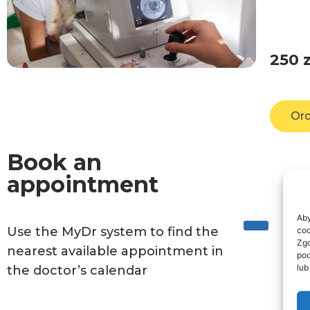
250
z
Ord
Book an
appointment
Aby
Use the MyDr system to find the
coo
Zgo
nearest available appointment in
pod
lub
the doctor’s calendar