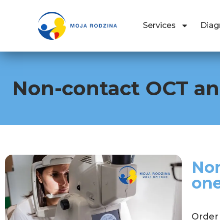
Services
Diag
Non-contact OCT ang
Non
one
Order 