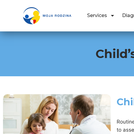
Services
Diag
Child
Chi
Routine
to asse