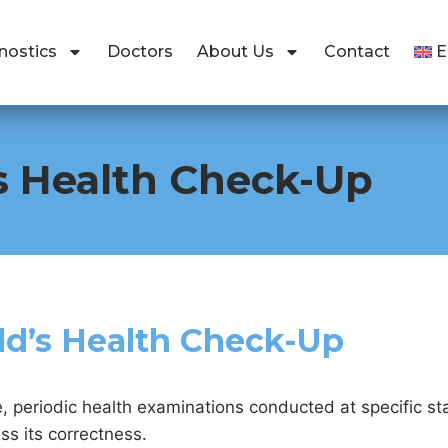
nostics
Doctors
About Us
Contact
’s Health Check-Up
ld’s Health Check-Up
, periodic health examinations conducted at specific st
ss its correctness.