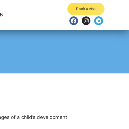
Book a visit
EN
ages of a child’s development