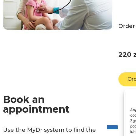
Order 
220
Ord
Book an
appointment
Aby
coo
Zgo
pod
Use the MyDr system to find the
lub