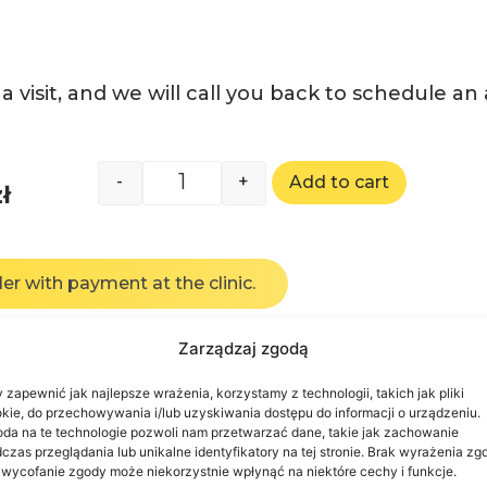
a visit, and we will call you back to schedule a
-
+
Add to cart
zł
er with payment at the clinic.
Zarządzaj zgodą
 zapewnić jak najlepsze wrażenia, korzystamy z technologii, takich jak pliki
kie, do przechowywania i/lub uzyskiwania dostępu do informacji o urządzeniu.
da na te technologie pozwoli nam przetwarzać dane, takie jak zachowanie
czas przeglądania lub unikalne identyfikatory na tej stronie. Brak wyrażenia zg
 wycofanie zgody może niekorzystnie wpłynąć na niektóre cechy i funkcje.