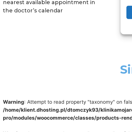
nearest available appointment in
the doctor’s calendar
Si
Warning
: Attempt to read property "taxonomy" on fals
/home/klient.dhosting.pl/dtomczyk93/klinikamojar
pro/modules/woocommerce/classes/products-rend