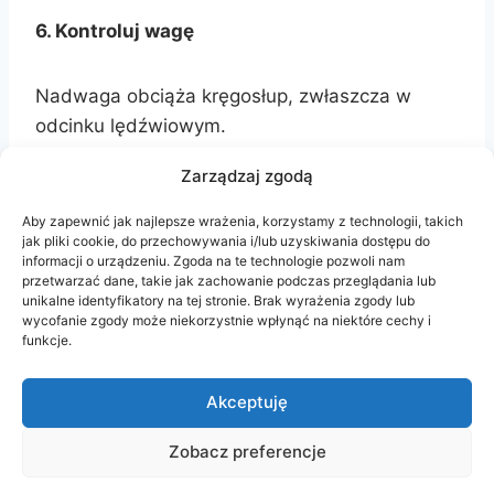
6. Kontroluj wagę
Nadwaga obciąża kręgosłup, zwłaszcza w
odcinku lędźwiowym.
?? Zdrowa dieta i ruch poprawią nie tylko stan
Zarządzaj zgodą
pleców, ale i ogólne samopoczucie.
Aby zapewnić jak najlepsze wrażenia, korzystamy z technologii, takich
jak pliki cookie, do przechowywania i/lub uzyskiwania dostępu do
7. Noś wygodne, ortopedyczne obuwie
informacji o urządzeniu. Zgoda na te technologie pozwoli nam
przetwarzać dane, takie jak zachowanie podczas przeglądania lub
unikalne identyfikatory na tej stronie. Brak wyrażenia zgody lub
Odpowiednie obuwie z podparciem dla stopy
wycofanie zgody może niekorzystnie wpłynąć na niektóre cechy i
funkcje.
zmniejsza obciążenie pleców.
?? Szczególnie ważne przy codziennym
Akceptuję
chodzeniu i pracy.
Zobacz preferencje
8. Nie lecz się samodzielnie