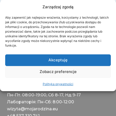
Zarządzaj zgodą
Запам'ятати мене
Увійти
Aby zapewnić jak najlepsze wrażenia, korzystamy z technologii, takich
jak pliki cookie, do przechowywania i/lub uzyskiwania dostępu do
Втратили свій пароль?
informacji o urządzeniu. Zgoda na te technologie pozwoli nam
przetwarzać dane, takie jak zachowanie podczas przeglądania lub
unikalne identyfikatory na tej stronie. Brak wyrażenia zgody lub
wycofanie zgody może niekorzystnie wpłynąć na niektóre cechy i
funkcje.
Akceptuję
International Clinics Investments sp z o. o.
NIP 7011126470
Zobacz preferencje
ul. 29 Listopada 18a/4,
00-465 Warszawa
Polityka prywatności
Пн-Пт. 08:00-19:00, Сб 8-17, Нд 9-17
Лабораторія: Пн-Сб: 8:00-12:00
wizyta@mojarodzina.eu
+48 537 310 741