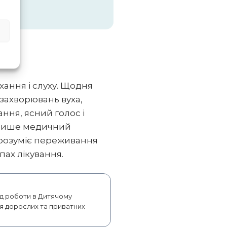
хання і слуху. Щодня
захворювань вуха,
ання, ясний голос і
 лише медичний
й розуміє переживання
апах лікування.
від роботи в Дитячому
ля дорослих та приватних