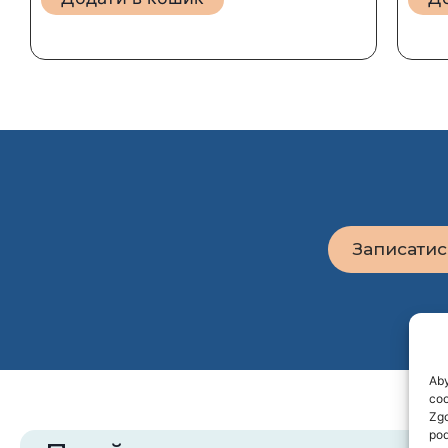
Записатис
Aby
coo
Zgo
pod