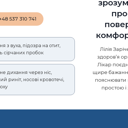
зрозум
про
 +48 537 310 741
пове
комфор
я з вуха, підозра на отит,
Лілія Зарі
ь сірчаних пробок
здоров’я орг
Лікар поєдн
щире бажання
не дихання через ніс,
ий риніт, носові кровотечі,
пояснювати 
юху
простою і