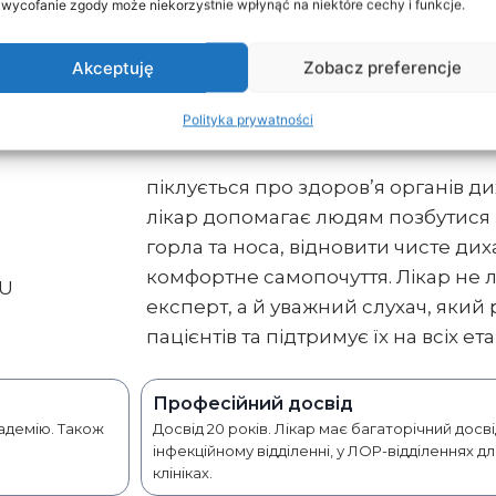
 wycofanie zgody może niekorzystnie wpłynąć na niektóre cechy i funkcje.
Akceptuję
Zobacz preferencje
Polityka prywatności
Лілія Заріченко
піклується про здоров’я органів ди
лікар допомагає людям позбутися 
горла та носа, відновити чисте дих
комфортне самопочуття. Лікар не
RU
експерт, а й уважний слухач, яки
пацієнтів та підтримує їх на всіх ет
Професійний досвід
кадемію. Також
Досвід 20 років. Лікар має багаторічний дос
інфекційному відділенні, у ЛОР-відділеннях д
клініках.