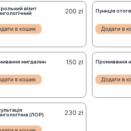
рольний візит
200
zł
Пункція отог
нгологічний
одати в кошик
Додати в 
150
zł
мивання мигдалин
Промивання 
одати в кошик
Додати в 
ультація
230
zł
нгологічна (ЛОР)
одати в кошик