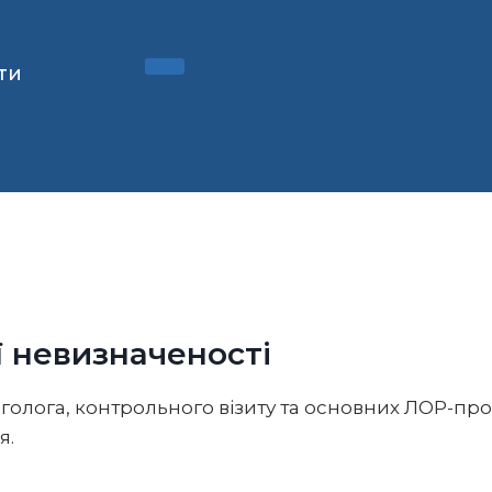
ти
ї невизначеності
инголога, контрольного візиту та основних ЛОР-пр
я.