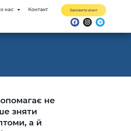
о нас
Контакт
Замовити візит
допомагає не
ше зняти
томи, а й