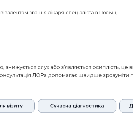
квівалентом звання лікаря-спеціаліста в Польщі.
ло, знижується слух або з’являється осиплість, це 
 Консультація ЛОРа допомагає швидше зрозуміти
ля візиту
Сучасна діагностика
Д