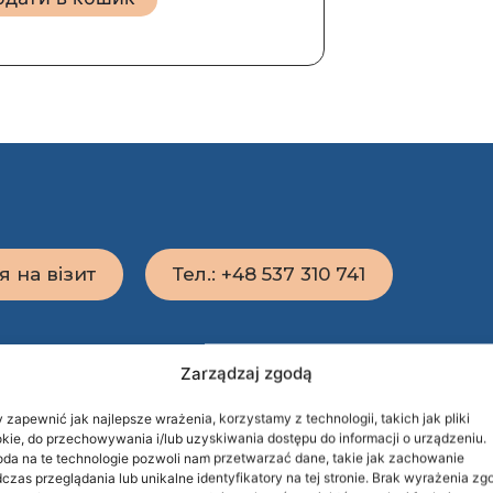
я на візит
Тел.: +48 537 310 741
Zarządzaj zgodą
 zapewnić jak najlepsze wrażenia, korzystamy z technologii, takich jak pliki
kie, do przechowywania i/lub uzyskiwania dostępu do informacji o urządzeniu.
da na te technologie pozwoli nam przetwarzać dane, takie jak zachowanie
czas przeglądania lub unikalne identyfikatory na tej stronie. Brak wyrażenia zg