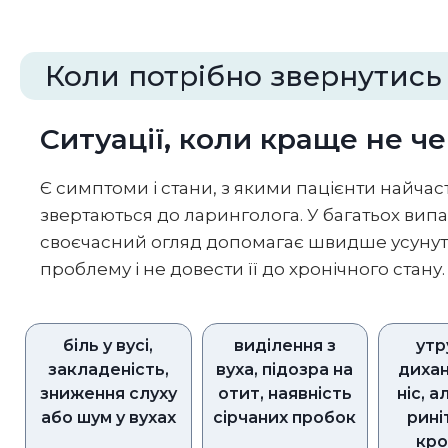
Коли потрібно звернутись
Ситуації, коли краще не ч
Є симптоми і стани, з якими пацієнти найчас
звертаються до ларинголога. У багатьох вип
своєчасний огляд допомагає швидше усуну
проблему і не довести її до хронічного стану.
біль у вусі,
виділення з
утр
закладеність,
вуха, підозра на
дихан
зниження слуху
отит, наявність
ніс, 
або шум у вухах
сірчаних пробок
рині
кро