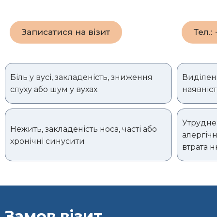
Записатися на візит
Тел.:
Біль у вусі, закладеність, зниження
Виділенн
слуху або шум у вухах
наявніст
Утрудне
Нежить, закладеність носа, часті або
алергічн
хронічні синусити
втрата н
Замов візит