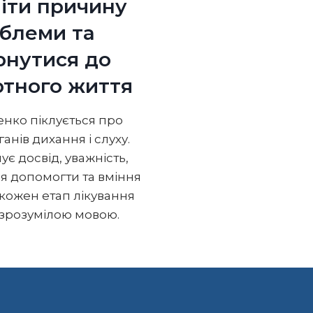
іти причину
блеми та
рнутися до
тного життя
ченко піклується про
анів дихання і слуху.
ує досвід, уважність,
 допомогти та вміння
кожен етап лікування
 зрозумілою мовою.