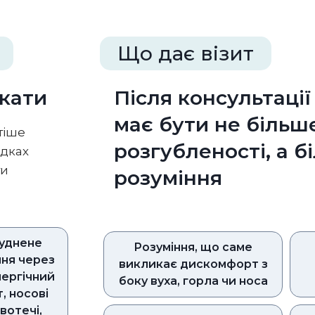
Що дає візит
екати
Після консультації
має бути не більш
тіше
розгубленості, а б
адках
ти
розуміння
уднене
Розуміння, що саме
ня через
викликає дискомфорт з
алергічний
боку вуха, горла чи носа
т, носові
вотечі,