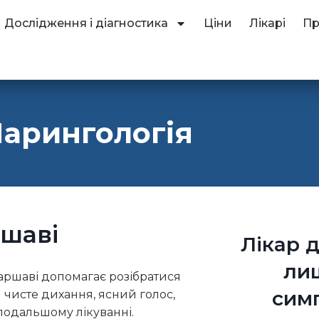
Дослідження і діагностика
Ціни
Лікарі
Пр
арингологія
ршаві
Лікар 
ли
аршаві допомагає розібратися
симп
и чисте дихання, ясний голос,
подальшому лікуванні.