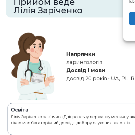
Прийом веде
lub
Лілія Заріченко
Напрямки
ларингологія
Досвід і мови
досвід 20 років • UA, PL, 
Освіта
Лілія Заріченко закінчила Дніпровську державну медичну а
лікар має багаторічний досвід з добору слухових апаратів.