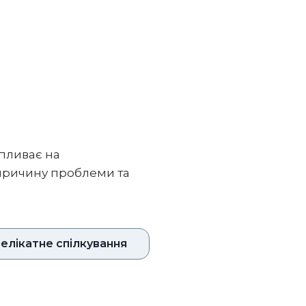
впливає на
 причину проблеми та
елікатне спілкування