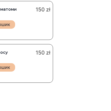
150
zł
ематоми
кошик
150
zł
носу
кошик