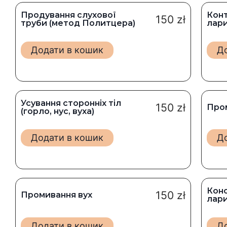
Продування слухової
Конт
150
zł
труби (метод Политцера)
лари
Додати в кошик
Д
Усування сторонніх тіл
150
zł
Про
(горло, нус, вуха)
Додати в кошик
Д
Конс
150
zł
Промивання вух
лари
Додати в кошик
Д