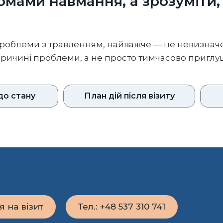
омами навмання, а зрозуміти,
чи проблеми з травленням, найважче — це невизначе
причині проблеми, а не просто тимчасово пригл
до стану
План дій після візиту
я на візит
Тел.: +48 537 310 741