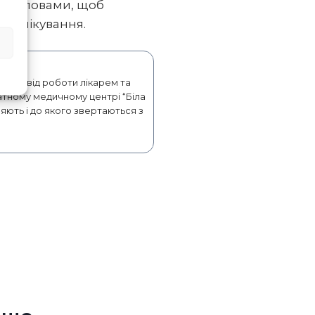
ми словами, щоб
лан лікування.
ий досвід роботи лікарем та
атному медичному центрі “Біла
ряють і до якого звертаються з