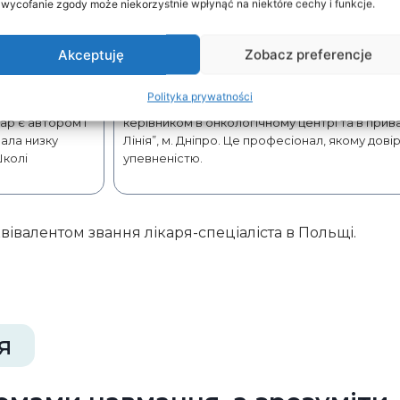
 wycofanie zgody może niekorzystnie wpłynąć na niektóre cechy i funkcje.
медичні речі простими і доступни
пацієнт добре розумів свій стан і п
Akceptuję
Zobacz preferencje
Професійний досвід
Polityka prywatności
 та Харківську
Досвід більше 20 років. Лікар має багаторічн
ар є автором і
керівником в онкологічному центрі та в прив
мала низку
Лінія”, м. Дніпро. Це професіонал, якому дові
Школі
упевненістю.
квівалентом звання лікаря-спеціаліста в Польщі.
я