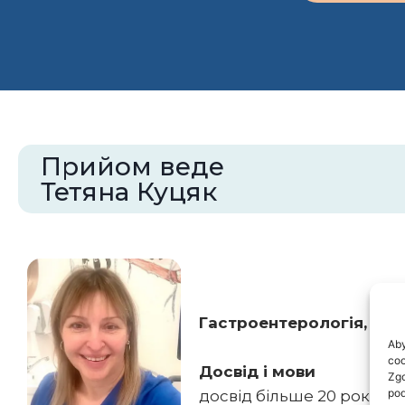
Прийом веде
Тетяна Куцяк
Гастроентерологія, УЗ
Aby
coo
Досвід і мови
Zgo
pod
досвід більше 20 років • 