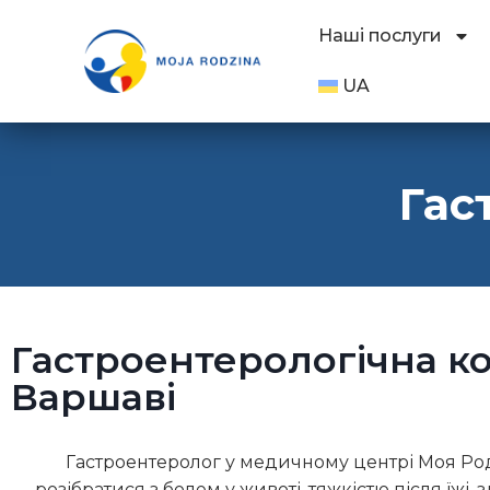
Наші послуги
UA
Гас
Гастроентерологічна ко
Варшаві
Гастроентеролог у медичному центрі Моя Ро
розібратися з болем у животі, тяжкістю після їжі