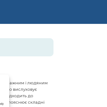
я з уважним і людяним
тально вислуховує
та підходить до
ікар пояснює складні
ody