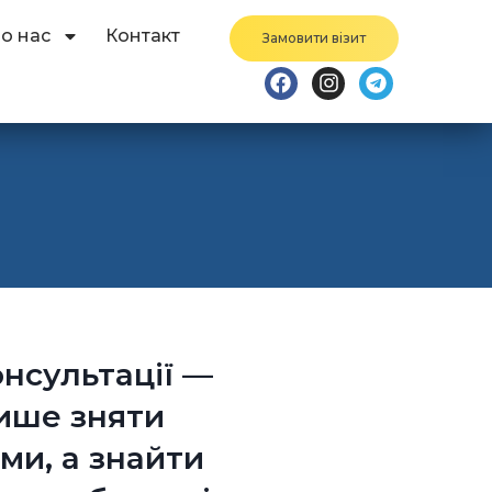
о нас
Контакт
Замовити візит
нсультації —
ише зняти
ми, а знайти