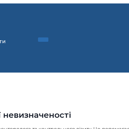
ти
ї невизначеності