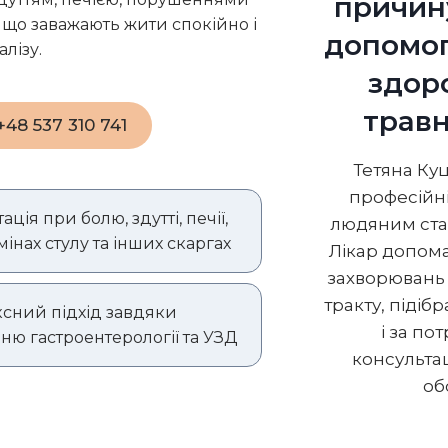
причин
 що заважають жити спокійно і
допомог
лізу.
здор
травн
 +48 537 310 741
Тетяна Ку
професійні
ація при болю, здутті, печії,
людяним став
змінах стулу та інших скаргах
Лікар допом
захворювань
тракту, підіб
сний підхід завдяки
і за п
ню гастроентерології та УЗД
консульта
об