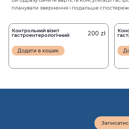
Ви одразу бачите вартість консультації гаст
планувати звернення і подальше спостереж
Контрольний візит
Конс
200
zł
гастроентерологічний
гаст
Додати в кошик
Д
Записатис