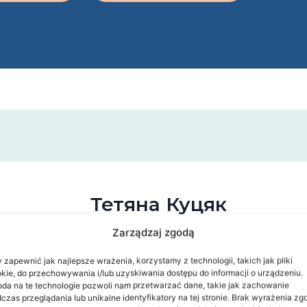
Тетяна Куцяк
Zarządzaj zgodą
поєднує глибокі професійні знанн
Д
ставленням до пацієнтів. Лікар де
 zapewnić jak najlepsze wrażenia, korzystamy z technologii, takich jak pliki
kie, do przechowywania i/lub uzyskiwania dostępu do informacji o urządzeniu.
скарги, уважно аналізує симптоми 
da na te technologie pozwoli nam przetwarzać dane, takie jak zachowanie
кожного випадку індивідуально. Л
czas przeglądania lub unikalne identyfikatory na tej stronie. Brak wyrażenia zg
UA, PL, RU