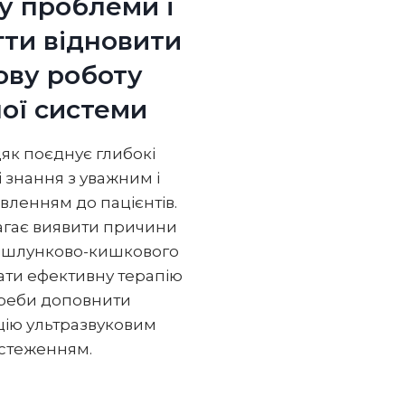
у проблеми і
ти відновити
ову роботу
ої системи
цяк поєднує глибокі
 знання з уважним і
ленням до пацієнтів.
агає виявити причини
 шлунково-кишкового
рати ефективну терапію
отреби доповнити
цію ультразвуковим
стеженням.