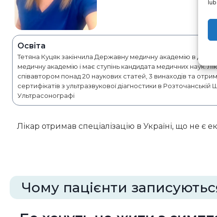
lub
Освіта
Тетяна Куцяк закінчила Державну медичну академію в Дніпрі
медичну академію і має ступінь кандидата медичних наук. Лік
співавтором понад 20 наукових статей, 3 винаходів та отри
сертифікатів з ультразвукової діагностики в Розточанській 
Ультрасонографі
Лікар отримав спеціалізацію в Україні, що не є е
Чому пацієнти записуютьс