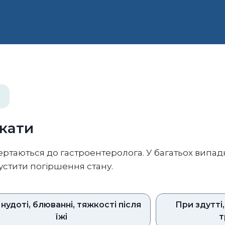
екати
ертаються до гастроентеролога. У багатьох випад
стити погіршення стану.
нудоті, блюванні, тяжкості після
При здутті,
їжі
т