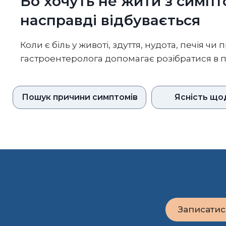
Бо хочуть не жити з симпт
насправді відбувається
Коли є біль у животі, здуття, нудота, печія 
гастроентеролога допомагає розібратися в 
Пошук причини симптомів
Ясність що
Записатис