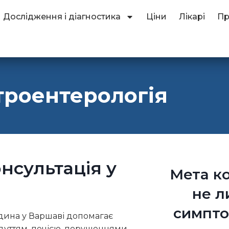
Дослідження і діагностика
Ціни
Лікарі
Пр
троентерологія
нсультація у
Мета ко
не л
симпто
дина у Варшаві допомагає
, здуттям, печією, порушеннями