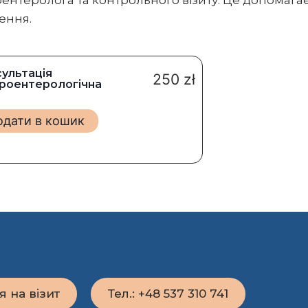
роентеролога та контрольного візиту. Це допомага
ення.
ультація
250
zł
роентерологічна
одати в кошик
я на візит
Тел.: +48 537 310 741