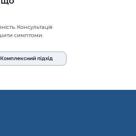
 що
ність. Консультація
ушити симптоми.
Комплексний підхід