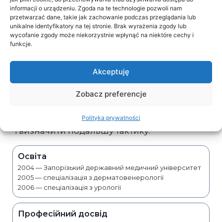
Дерматоскопія
informacji o urządzeniu. Zgoda na te technologie pozwoli nam
оцінка родимок і шкірних утворень,
przetwarzać dane, takie jak zachowanie podczas przeglądania lub
своєчасний контроль змін
unikalne identyfikatory na tej stronie. Brak wyrażenia zgody lub
wycofanie zgody może niekorzystnie wpłynąć na niektóre cechy i
funkcje.
Анатолій Хулапа
Akceptuję
Лікар поєднує професіоналізм, делікатний
підхід до пацієнта та уважність до деталей.
Zobacz preferencje
Консультує при різних проблемах шкіри,
допомагає оцінити стан шкірних утворень
Polityka prywatności
і визначити подальшу тактику.
Освіта
2004 — Запорізький державний медичний університет
2005 — спеціалізація з дерматовенерології
2006 — спеціалізація з урології
Професійний досвід