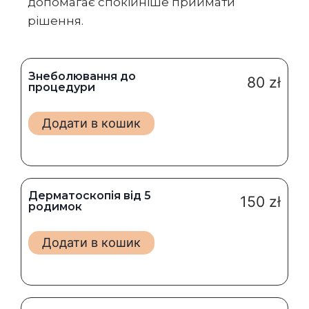
допомагає спокійніше приймати
рішення.
Знеболювання до
80
zł
процедури
Додати в кошик
Дерматоскопія від 5
150
zł
родимок
Додати в кошик