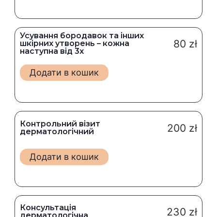
Усування бородавок та інших
80
zł
шкірних утворень – кожна
наступна від 3х
Додати в кошик
Контрольний візит
200
zł
дерматологічний
Додати в кошик
Консультація
230
zł
дерматологічна