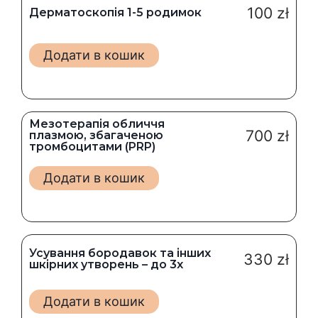
100
zł
Дерматоскопія 1-5 родимок
Додати в кошик
Мезотерапія обличчя
700
zł
плазмою, збагаченою
тромбоцитами (PRP)
Додати в кошик
Усування бородавок та інших
330
zł
шкірних утворень – до 3х
Додати в кошик