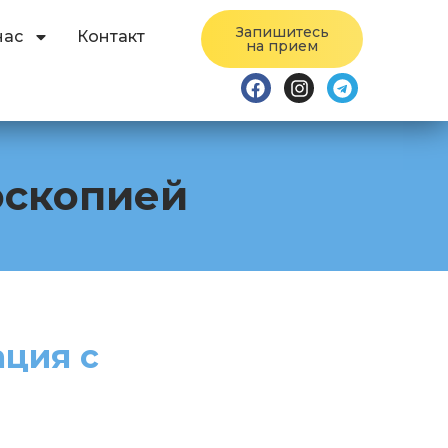
Запишитесь
нас
Контакт
на прием
оскопией
ация с