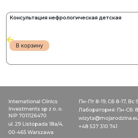
Консультация нефрологическая детская
В корзину
International Clinics
Пн-Пт 8-19, Сб 8-17, Вс 
Investments sp z o. o.
Лаборатория: Пн-Сб: 8
NIP 7011126470
wizyta@mojarodzina.e
ul. 29 Listopada 18a/4,
+48 537 310 741
00-465 Warszawa