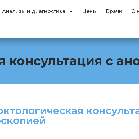
Анализы и диагностика
Цены
Врачи
О 
 консультация с ан
октологическая консульт
оскопией