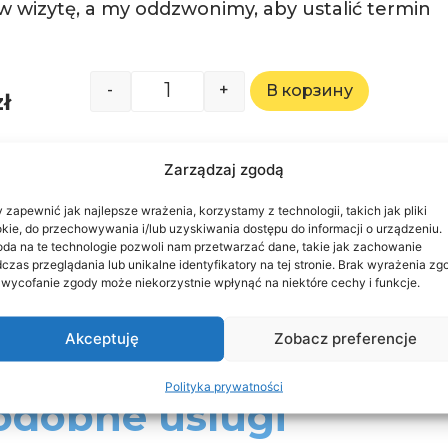
 wizytę, a my oddzwonimy, aby ustalić termin
-
+
В корзину
zł
Zarządzaj zgodą
ów z płatnością w klinice
 zapewnić jak najlepsze wrażenia, korzystamy z technologii, takich jak pliki
kie, do przechowywania i/lub uzyskiwania dostępu do informacji o urządzeniu.
da na te technologie pozwoli nam przetwarzać dane, takie jak zachowanie
czas przeglądania lub unikalne identyfikatory na tej stronie. Brak wyrażenia zg
 wycofanie zgody może niekorzystnie wpłynąć na niektóre cechy i funkcje.
Akceptuję
Zobacz preferencje
Polityka prywatności
odobne uslugi