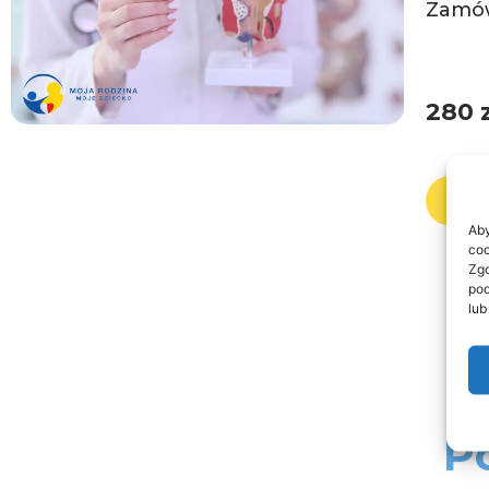
Zamów
280
Zam
Aby
coo
Zgo
pod
lub
P