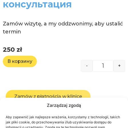
консультация
Zamów wizytę, a my oddzwonimy, aby ustalić
termin
250
zł
В корзину
-
+
Zamów z płatnością w klinice
Zarządzaj zgodą
Aby zapewnić jak najlepsze wrażenia, korzystamy z technologii, takich
jak pliki cookie, do przechowywania i/lub uzyskiwania dostępu do
informacji o urządzeniu. Zgoda na te technologie pozwoli nam