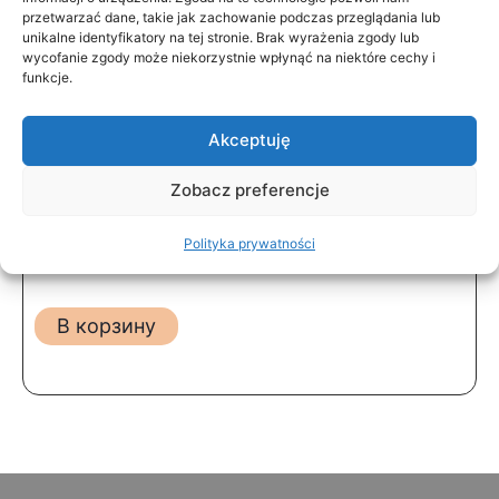
przetwarzać dane, takie jak zachowanie podczas przeglądania lub
unikalne identyfikatory na tej stronie. Brak wyrażenia zgody lub
wycofanie zgody może niekorzystnie wpłynąć na niektóre cechy i
funkcje.
Podobne uslugi
Akceptuję
Zobacz preferencje
Консультация
нефрологическая детская
Polityka prywatności
280
zł
В корзину