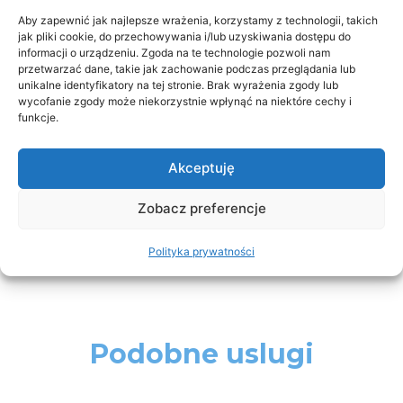
250
zł
Aby zapewnić jak najlepsze wrażenia, korzystamy z technologii, takich
jak pliki cookie, do przechowywania i/lub uzyskiwania dostępu do
Dodaj do koszyka
-
+
informacji o urządzeniu. Zgoda na te technologie pozwoli nam
przetwarzać dane, takie jak zachowanie podczas przeglądania lub
unikalne identyfikatory na tej stronie. Brak wyrażenia zgody lub
wycofanie zgody może niekorzystnie wpłynąć na niektóre cechy i
funkcje.
Zamów z płatnością w klinice
Akceptuję
Zobacz preferencje
Polityka prywatności
Podobne uslugi