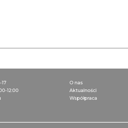
-17
О nas
00-12:00
Aktualności
u
Współpraca