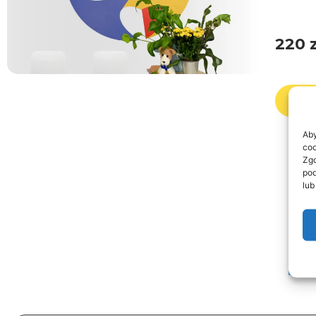
220
Zam
Aby
coo
Zgo
pod
lub
P