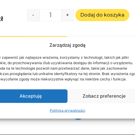
-
+
Dodaj do koszyka
zł
ów z płatnością w klinice
Zarządzaj zgodą
 zapewnić jak najlepsze wrażenia, korzystamy z technologii, takich jak pliki
kie, do przechowywania i/lub uzyskiwania dostępu do informacji o urządzeniu.
da na te technologie pozwoli nam przetwarzać dane, takie jak zachowanie
czas przeglądania lub unikalne identyfikatory na tej stronie. Brak wyrażenia zg
 wycofanie zgody może niekorzystnie wpłynąć na niektóre cechy i funkcje.
Akceptuję
Zobacz preferencje
odobne uslugi
Polityka prywatności