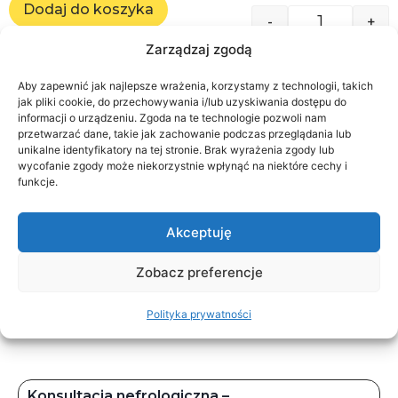
Dodaj do koszyka
-
+
Zarządzaj zgodą
Aby zapewnić jak najlepsze wrażenia, korzystamy z technologii, takich
jak pliki cookie, do przechowywania i/lub uzyskiwania dostępu do
Zamów z płatnością w klinice
informacji o urządzeniu. Zgoda na te technologie pozwoli nam
przetwarzać dane, takie jak zachowanie podczas przeglądania lub
unikalne identyfikatory na tej stronie. Brak wyrażenia zgody lub
wycofanie zgody może niekorzystnie wpłynąć na niektóre cechy i
funkcje.
Akceptuję
Zobacz preferencje
Podobne uslugi
Polityka prywatności
Konsultacja nefrologiczna –