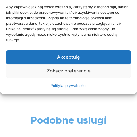
190
zł
Aby zapewnić jak najlepsze wrażenia, korzystamy z technologii, takich
jak pliki cookie, do przechowywania i/lub uzyskiwania dostępu do
Dodaj do koszyka
-
+
informacji o urządzeniu. Zgoda na te technologie pozwoli nam
przetwarzać dane, takie jak zachowanie podczas przeglądania lub
unikalne identyfikatory na tej stronie. Brak wyrażenia zgody lub
wycofanie zgody może niekorzystnie wpłynąć na niektóre cechy i
funkcje.
Zamów z płatnością w klinice
Akceptuję
Zobacz preferencje
Polityka prywatności
Podobne uslugi