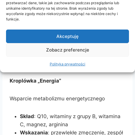
przetwarzać dane, takie jak zachowanie podczas przeglądania lub
unikalne identyfikatory na tej stronie. Brak wyrażenia zgody lub
Regeneracja po wysiłku fizycznym
wycofanie zgody może niekorzystnie wpłynąć na niektóre cechy i
funkcje.
Skład
: elektrolity, magnez, potas,
Akceptuję
aminokwasy
Wskazania
: zmęczenie mięśni, skurcze,
Zobacz preferencje
profilaktyka odwodnienia
Kto przepisuje:
lekarz rodzinny
Polityka prywatności
Kroplówka „Energia”
Wsparcie metabolizmu energetycznego
Skład
: Q10, witaminy z grupy B, witamina
C, magnez, arginina
Wskazania
: przewlekłe zmęczenie, zespół